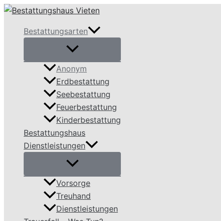
Zum
Inhalt
Bestattungsarten
springen
Anonym
Erdbestattung
Seebestattung
Feuerbestattung
Kinderbestattung
Bestattungshaus
Dienstleistungen
Vorsorge
Treuhand
Dienstleistungen